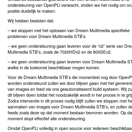
ondersteuning van OpenPLi verwacht, vinden we het nodig om on
positie duidelijk te maken:
Wij hebben besloten dat:
– we stoppen met het oplossen van Dream Multimedia specifieke
problemen voor Dream Multimedia STB’s
– we geen ondersteuning gaan leveren voor de “v2” serie van Dr
Multimedia STB’s, zoals de 7020HDv2 en de 800SEv2.
– we geen ondersteuning gaan leveren voor Dream Multimedia S
welke in de toekomst beschikbaar mogen komen.
Voor de Dream Multimedia STB’s die momenteel nog door OpenP
worden ondersteund zullen we door blijven gaan met het generer
van images en feed via ons geautomatiseerd build systeem. Wij zu
dit blijven doen totdat het noodzakelijk wordt in het proces in te gri
Zodra interventie in dit proces nodig blijft zullen we stoppen met he
aanmaken van images voor Dream Multimedia STB’s, en zullen d
feeds zoals deze op dat moment bestaan bevroren worden. Op da
moment stopt effecfief alle ondersteuning.
Omdat OpenPLi volledig in open source voor iedereen beschikbaar