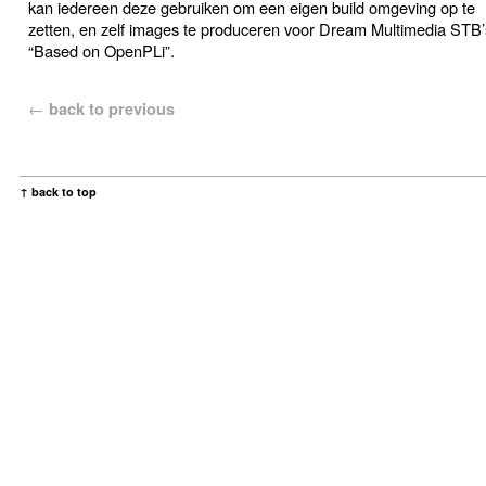
kan iedereen deze gebruiken om een eigen build omgeving op te
zetten, en zelf images te produceren voor Dream Multimedia STB’
“Based on OpenPLi”.
←
back to previous
↑ back to top